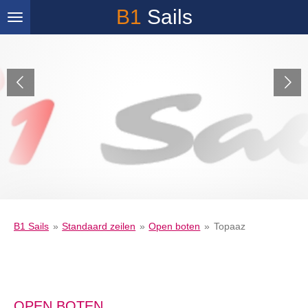
B1
Sails
Ga
direct
naar
de
hoofdinhoud
B1 Sails
»
Standaard zeilen
»
Open boten
»
Topaaz
OPEN BOTEN