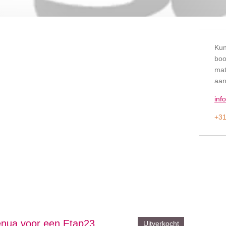
Kun
boo
mat
aan
inf
+31
nua voor een Etap23
Uitverkocht