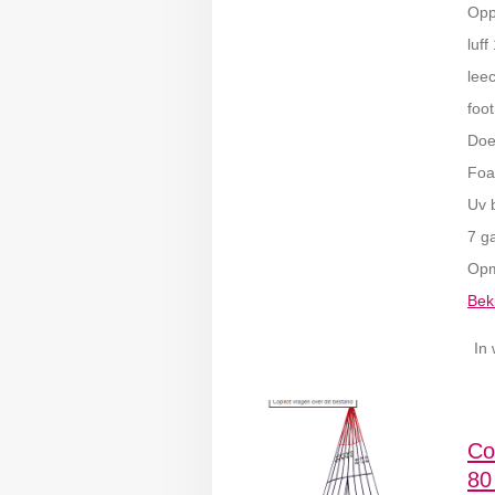
Opp
luff
lee
foot
Doe
Foa
Uv 
7 g
Opm
Beki
In
Co
80