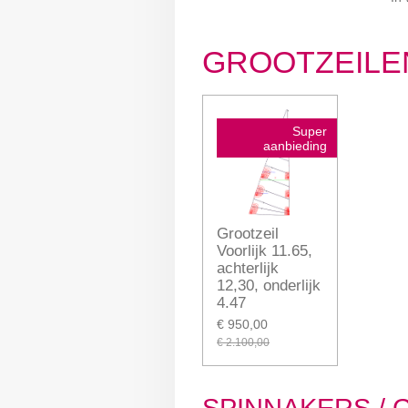
GROOTZEILE
Super
aanbieding
Grootzeil
Voorlijk 11.65,
achterlijk
12,30, onderlijk
4.47
€ 950,00
€ 2.100,00
SPINNAKERS /