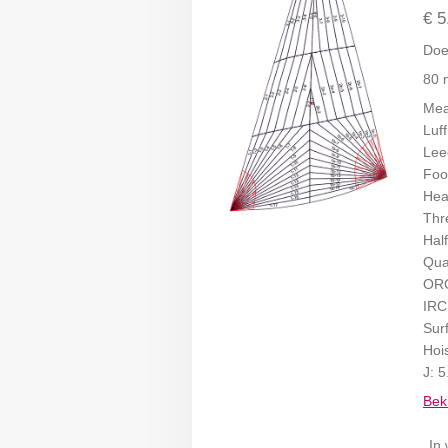
€ 5
Doe
80 
Mea
Luf
Lee
Foo
Hea
Thr
Hal
Qua
ORC
IRC
Sur
Hoi
J: 
Beki
In