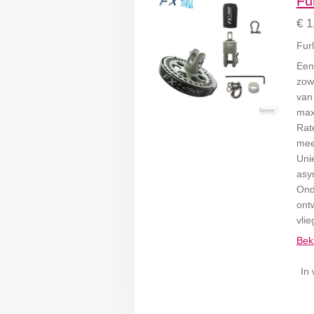
Fu
€ 1
Fur
Een
zowe
van
max
Rat
mee 
Uni
asy
Ond
ont
vli
Beki
In