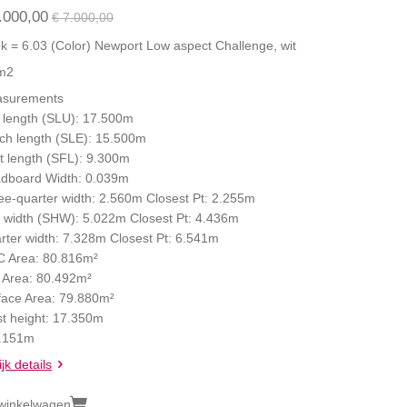
.000,00
€ 7.000,00
k = 6.03 (Color) Newport Low aspect Challenge, wit
m2
surements
f length (SLU): 17.500m
ch length (SLE): 15.500m
t length (SFL): 9.300m
dboard Width: 0.039m
ee-quarter width: 2.560m Closest Pt: 2.255m
f width (SHW): 5.022m Closest Pt: 4.436m
rter width: 7.328m Closest Pt: 6.541m
 Area: 80.816m²
 Area: 80.492m²
face Area: 79.880m²
st height: 17.350m
5.151m
jk details
 winkelwagen