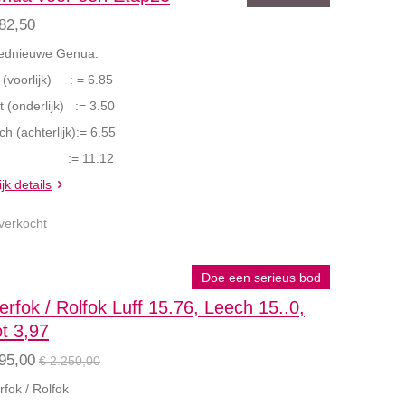
82,50
ednieuwe Genua.
 (voorlijk) : = 6.85
t (onderlijk) := 3.50
h (achterlijk):= 6.55
1 := 11.12
jk details
tverkocht
Doe een serieus bod
erfok / Rolfok Luff 15.76, Leech 15..0,
ot 3,97
95,00
€ 2.250,00
rfok / Rolfok