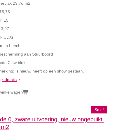
ervlak 29,7o m2
 15,76
ch 15
 3,97
k CDXi
m in Leech
bescherming aan Stuurboord
aats Clew blok
erking: is nieuw, heeft op een show gestaan.
jk details
 winkelwagen
Sale!
de 0, zware uitvoering, nieuw ongebuikt.
 m2