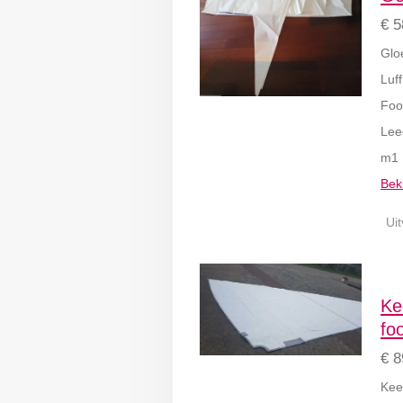
€ 5
Glo
Luff
Foo
Leec
m
Beki
Ui
Ke
fo
€ 8
Kee