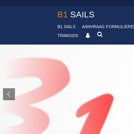
Ga
B1
SAILS
direct
naar
de
B1 SAILS
AANVRAAG FORMULIERE
hoofdinhoud
TRIMGIDS