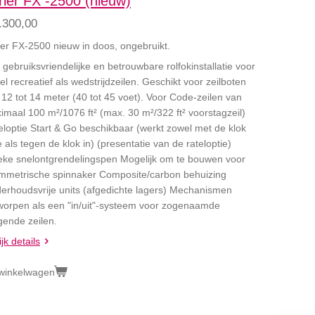
rler FX -2500 (nieuw)
.300,00
ler FX-2500 nieuw in doos, ongebruikt.
 gebruiksvriendelijke en betrouwbare rolfokinstallatie voor
l recreatief als wedstrijdzeilen. Geschikt voor zeilboten
 12 tot 14 meter (40 tot 45 voet). Voor Code-zeilen van
imaal 100 m²/1076 ft² (max. 30 m²/322 ft² voorstagzeil)
eloptie Start & Go beschikbaar (werkt zowel met de klok
als tegen de klok in) (presentatie van de rateloptie)
eke snelontgrendelingspen Mogelijk om te bouwen voor
mmetrische spinnaker Composite/carbon behuizing
erhoudsvrije units (afgedichte lagers) Mechanismen
worpen als een "in/uit"-systeem voor zogenaamde
egende zeilen.
jk details
 winkelwagen