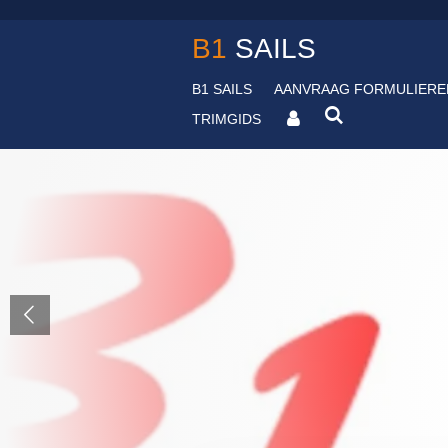
Ga
B1
SAILS
direct
naar
de
B1 SAILS
AANVRAAG FORMULIERE
hoofdinhoud
TRIMGIDS