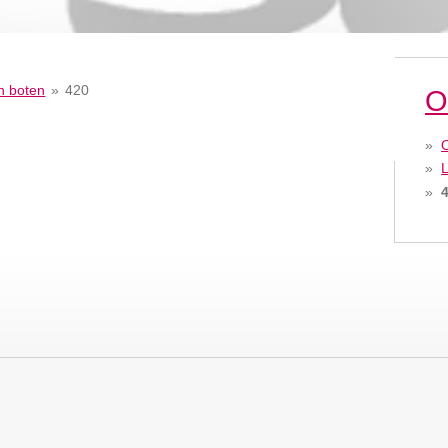
n boten
»
420
O
O